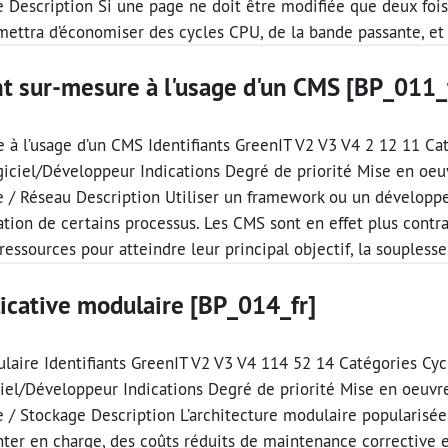
Description Si une page ne doit être modifiée que deux fois 
mettra d’économiser des cycles CPU, de la bande passante, et
t sur-mesure à l'usage d'un CMS [BP_011_
à l’usage d’un CMS Identifiants GreenIT V2 V3 V4 2 12 11 Cat
giciel/Développeur Indications Degré de priorité Mise en oe
/ Réseau Description Utiliser un framework ou un développe
sation de certains processus. Les CMS sont en effet plus cont
ssources pour atteindre leur principal objectif, la souplesse
licative modulaire [BP_014_fr]
laire Identifiants GreenIT V2 V3 V4 114 52 14 Catégories Cyc
iel/Développeur Indications Degré de priorité Mise en oeuvr
/ Stockage Description L’architecture modulaire popularisée 
er en charge, des coûts réduits de maintenance corrective et