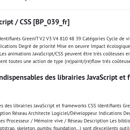
cript / CSS [BP_039_fr]
Identifiants GreenIT V2 V3 V4 810 48 39 Catégories Cycle de v
dications Degré de priorité Mise en oeuvre Impact écologiqu
Les animations JavaScript/CSS peuvent être très coûteuses e
t toutes une action de type (re)paint/(re)ﬂow très coûteuse
 indispensables des librairies JavaScript e
les des librairies JavaScript et frameworks CSS Identifiants G
eption Réseau Architecte Logiciel/Développeur Indications De
s Processeur / Mémoire vive / Réseau Description Les biblio
otstrap, skeleton, gumby, foundation…) sont d’excellents outil