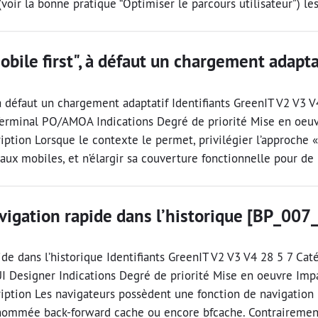
 (voir la bonne pratique “Optimiser le parcours utilisateur”) l
obile first", à défaut un chargement adapta
 à défaut un chargement adaptatif Identifiants GreenIT V2 V3 V
Terminal PO/AMOA Indications Degré de priorité Mise en oeu
tion Lorsque le contexte le permet, privilégier l’approche « 
aux mobiles, et n’élargir sa couverture fonctionnelle pour de 
vigation rapide dans l’historique [BP_007_
ide dans l’historique Identifiants GreenIT V2 V3 V4 28 5 7 Cat
UI Designer Indications Degré de priorité Mise en oeuvre Imp
ption Les navigateurs possèdent une fonction de navigation r
 nommée back-forward cache ou encore bfcache. Contraireme