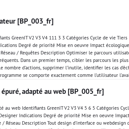
sateur [BP_003_fr]
ifiants GreenIT V2 V3 V4 111 3 3 Catégories Cycle de vie Tier
dications Degré de priorité Mise en oeuvre Impact écologiqu
 Réseau / Requêtes Description Optimiser le parcours utilisa
s fréquents. Dans un premier temps, cibler les parcours les plu
e nombre d’actions, supprimer l’inutile, identifier les cas d’
programme se comporte exactement comme l’utilisateur l’ava
, épuré, adapté au web [BP_005_fr]
té au web Identifiants GreenIT V2 V3 V4 5 6 5 Catégories Cycl
Designer Indications Degré de priorité Mise en oeuvre Impac
/ Réseau Description Tout design d’interface ou webdesign d