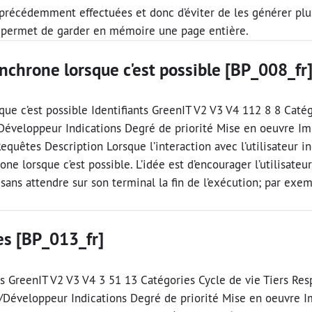
récédemment effectuées et donc d’éviter de les générer plusi
 permet de garder en mémoire une page entière.
nchrone lorsque c'est possible [BP_008_fr
ue c’est possible Identifiants GreenIT V2 V3 V4 112 8 8 Catég
Développeur Indications Degré de priorité Mise en oeuvre Im
uêtes Description Lorsque l’interaction avec l’utilisateur in
ne lorsque c’est possible. L’idée est d’encourager l’utilisateu
ans attendre sur son terminal la fin de l’exécution; par exem
es [BP_013_fr]
nts GreenIT V2 V3 V4 3 51 13 Catégories Cycle de vie Tiers Re
el/Développeur Indications Degré de priorité Mise en oeuvre 