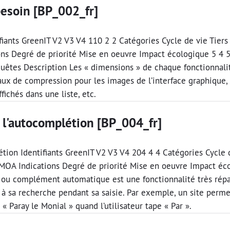
besoin [BP_002_fr]
fiants GreenIT V2 V3 V4 110 2 2 Catégories Cycle de vie Tiers
ons Degré de priorité Mise en oeuvre Impact écologique 5 4 
uêtes Description Les « dimensions » de chaque fonctionnalit
n taux de compression pour les images de l’interface graphiq
ichés dans une liste, etc.
 à l'autocomplétion [BP_004_fr]
létion Identifiants GreenIT V2 V3 V4 204 4 4 Catégories Cycle 
AMOA Indications Degré de priorité Mise en oeuvre Impact é
 ou complément automatique est une fonctionnalité très répa
t à sa recherche pendant sa saisie. Par exemple, un site perme
 « Paray le Monial » quand l’utilisateur tape « Par ».